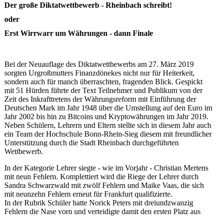
Der große Diktatwettbewerb - Rheinbach schreibt!
oder
Erst Wirrwarr um Währungen - dann Finale
Bei der Neuauflage des Diktatwettbewerbs am 27. März 2019
sorgten Urgroßmutters Finanzdönekes nicht nur für Heiterkeit,
sondern auch für manch überraschten, fragenden Blick. Gespickt
mit 51 Hürden führte der Text Teilnehmer und Publikum von der
Zeit des Inkrafttretens der Währungsreform mit Einführung der
Deutschen Mark im Jahr 1948 über die Umstellung auf den Euro im
Jahr 2002 bis hin zu Bitcoins und Kryptowährungen im Jahr 2019.
Neben Schülern, Lehrern und Eltern stellte sich in diesem Jahr auch
ein Team der Hochschule Bonn-Rhein-Sieg diesem mit freundlicher
Unterstützung durch die Stadt Rheinbach durchgeführten
Wettbewerb.
In der Kategorie Lehrer siegte - wie im Vorjahr - Christian Mertens
mit neun Fehlern. Komplettiert wird die Riege der Lehrer durch
Sandra Schwarzwald mit zwölf Fehlern und Maike Vaas, die sich
mit neunzehn Fehlern erneut für Frankfurt qualifizierte.
In der Rubrik Schüler hatte Norick Peters mit dreiundzwanzig
Fehlern die Nase vorn und verteidigte damit den ersten Platz aus