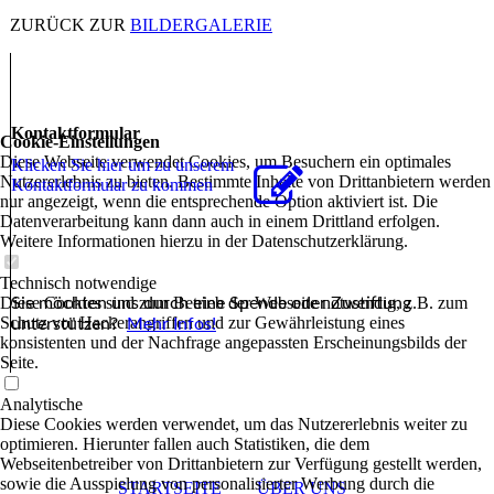
ZURÜCK ZUR
BILDERGALERIE
Kontaktformular
Cookie-Einstellungen
Diese Webseite verwendet Cookies, um Besuchern ein optimales
Klicken Sie hier um zu unserem
Nutzererlebnis zu bieten. Bestimmte Inhalte von Drittanbietern werden
Kon­takt­for­mu­lar zu kommen
nur angezeigt, wenn die entsprechende Option aktiviert ist. Die
Datenverarbeitung kann dann auch in einem Drittland erfolgen.
Weitere Informationen hierzu in der Datenschutzerklärung.
Technisch notwendige
Diese Cookies sind zum Betrieb der Webseite notwendig, z.B. zum
Sie möchten uns durch eine Spende oder Zustiftung
Schutz vor Hackerangriffen und zur Gewährleistung eines
unterstützen?
Mehr Infos!
konsistenten und der Nachfrage angepassten Erscheinungsbilds der
Seite.
Analytische
Diese Cookies werden verwendet, um das Nutzererlebnis weiter zu
optimieren. Hierunter fallen auch Statistiken, die dem
Webseitenbetreiber von Drittanbietern zur Verfügung gestellt werden,
sowie die Ausspielung von personalisierter Werbung durch die
STARTSEITE
ÜBER UNS