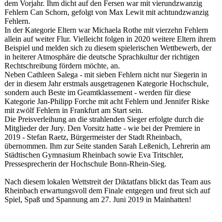
dem Vorjahr. Ihm dicht auf den Fersen war mit vierundzwanzig
Fehlern Can Schorn, gefolgt von Max Lewit mit achtundzwanzig
Fehlern.
In der Kategorie Eltern war Michaela Rothe mit vierzehn Fehlern
allein auf weiter Flur. Vielleicht folgen in 2020 weitere Eltern ihrem
Beispiel und melden sich zu diesem spielerischen Wettbewerb, der
in heiterer Atmosphäre die deutsche Sprachkultur der richtigen
Rechtschreibung fördern möchte, an.
Neben Cathleen Salega - mit sieben Fehlern nicht nur Siegerin in
der in diesem Jahr erstmals ausgetragenen Kategorie Hochschule,
sondern auch Beste im Geamtklassement - werden für diese
Kategorie Jan-Philipp Forche mit acht Fehlern und Jennifer Riske
mit zwölf Fehlern in Frankfurt am Start sein.
Die Preisverleihung an die strahlenden Sieger erfolgte durch die
Mitglieder der Jury. Den Vorsitz hatte - wie bei der Premiere in
2019 - Stefan Raetz, Bürgermeister der Stadt Rheinbach,
übernommen. Ihm zur Seite standen Sarah Leßenich, Lehrerin am
Städtischen Gymnasium Rheinbach sowie Eva Tritschler,
Pressesprecherin der Hochschule Bonn-Rhein-Sieg.
Nach diesem lokalen Wettstreit der Diktatfans blickt das Team aus
Rheinbach erwartungsvoll dem Finale entgegen und freut sich auf
Spiel, Spaß und Spannung am 27. Juni 2019 in Mainhatten!